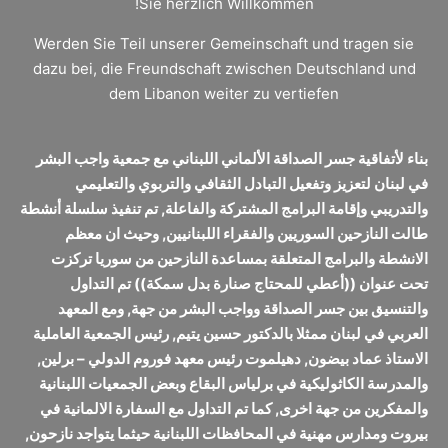
Sie herzlich Willkommen!
Werden Sie Teil unserer Gemeinschaft und tragen sie
dazu bei, die Freundschaft zwischen Deutschland und
dem Libanon weiter zu vertiefen
بناء لأتفاقية جسر الصداقة الألماني اللبناني مع جمعية واجب البشر
في لبنان لتعزيز وتفعيل التبادل الثقافي والتربوي والتعليمي
والتدريبي وإقامة البرامج المشتركة والفاعلة, تم تنفيذ سلسلة أنشطة
طالت النازحين السوريين والفقراء اللبنانيين, وحيث ان معظم
الانشطة والبرامج المتعلقة بمساعدة النازحين من سوريا تركزت
تحت عنوان ((أعطي للمحتاج صنارة بدل سمكة)) تم التداول
والتنسيق بين جسر الصداقة وواجب البشر من جهة, ومع المعهد
العربي في لبنان ممثلا بالدكتور حسين يتيم, رئيس الجمعية العاملية
الاستاذ عماد بيضون, دهيلموت رئيس معهد فوروم الدولي – برلين,
والمدرسة الكاثوليكية في برلياس البقاع وبعض الجمعيات اللبنانية
والمفكرين من جهة اخرى, كما تم التداول مع السفارة الالمانية في
بيروت ومدارس مهنية في المحافظات اللبنانية حيثما يتواجد نازحون,