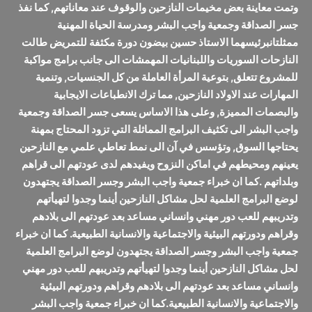
وتمت معاينة بعض مخيمات النازحين والوقوف عند معاناتهم, كما نفذ
جسر الصداقة وجمعية واجب البشر ومدرسة الحياة المهنية
ممثلتانبرئيسهما الاستاذ حسين بيضون دورة مكثفة للتمريض طالت
النازحات السوريات واللبنانيات المهمشات الى جانب برامج مواكبة
للمشروع تتعلق, بتوعية المرأة العاملة من كل الجنسيات, وتنمية
المهارات عند الاولاد النازحين, مما ترك الانطباعات الايجابية
والبصمات المميزة, وعلى هذا الاساس يسعى جسر الصداقة وجمعية
واجب البشر الى تكثيف البرامج المماثلة التي تزود المحتاج بمهنة
يحتاجها السوق, وتؤسس في آن الى نمط تعاطي علمي مع النازحين
يعينهم ومحيطهم في اماكن النزوح ويفيدهم لدى عودتهم الى قراهم
وبلداتهم .كما ان خبراء جمعية واجب البشر وجسر الصداقة يجتهدون
لوضع البرامج العلمية لحل مشاكل النازحين أينما وجدوا لتهيأتهم
وتدريبهم للعب دور مهني وانساني مساعد بعد عودتهم الى بلادهم
وقراهم ودورتهم البيئية والاجتماعية والانسانية الطبيعية. كما ان خبراء
جمعية واجب البشر وجسر الصداقة يجتهدون لوضع البرامج العلمية
لحل مشاكل النازحين أينما وجدوا لتهيأتهم وتدريبهم للعب دور مهني
وانساني مساعد بعد عودتهم الى بلادهم وقراهم ودورتهم البيئية
والاجتماعية والانسانية الطبيعية.كما ان خبراء جمعية واجب البشر